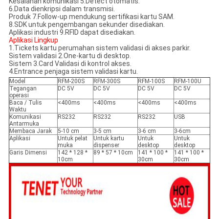
Kesalahan komunikasi 5.Detect otomatis.
6.Data dienkripsi dalam transmisi.
Produk 7.Follow-up mendukung sertifikasi kartu SAM.
8.SDK untuk pengembangan sekunder disediakan.
Aplikasi industri 9.RFID dapat disediakan.
Aplikasi Lingkup
1.Tickets kartu perumahan sistem validasi di akses parkir.
Sistem validasi 2.One-kartu di desktop.
Sistem 3.Card Validasi di kontrol akses.
4.Entrance penjaga sistem validasi kartu.
Model
RFM-200S
RFM-300S
RFM-100S
RFM-100U
Tegangan
DC 5V
DC 5V
DC 5V
DC 5V
operasi
Baca / Tulis
<400ms
<400ms
<400ms
<400ms
Waktu
Komunikasi
RS232
RS232
RS232
USB
Antarmuka
Membaca Jarak
5-10 cm
3-5 cm
3-6 cm
3-6cm
Aplikasi
Untuk pelat
Untuk kartu
Untuk
Untuk
muka
dispenser
desktop
desktop
Garis Dimensi
142 * 128 *
89 * 57 * 10cm
141 * 100 *
141 * 100 *
10cm
30cm
30cm