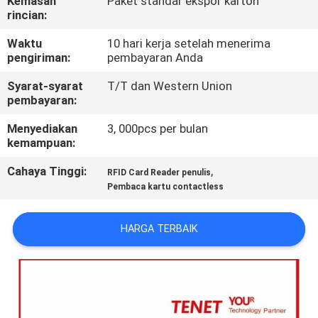
Kemasan
Paket standar ekspor karton
KUALITAS
rincian:
Waktu
10 hari kerja setelah menerima
HUBUNGI
pengiriman:
pembayaran Anda
KAMI
Syarat-syarat
T/T dan Western Union
pembayaran:
PERMINTAAN
Menyediakan
3, 000pcs per bulan
kemampuan:
PENAWARAN
Cahaya Tinggi:
,
RFID Card Reader penulis
Pembaca kartu contactless
SITEMAP
HARGA TERBAIK
PRIVACY
POLICY