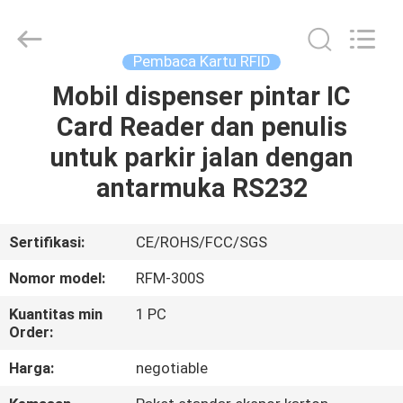
China
Card
Reader
Online
Market.
Pembaca Kartu RFID
All
Rights
Reserved.
Mobil dispenser pintar IC
RUMAH
Card Reader dan penulis
PRODUK
untuk parkir jalan dengan
antarmuka RS232
TENTANG
KAMI
Sertifikasi:
CE/ROHS/FCC/SGS
Nomor model:
RFM-300S
TUR
Kuantitas min
1 PC
PABRIK
Order:
Harga:
negotiable
KONTROL