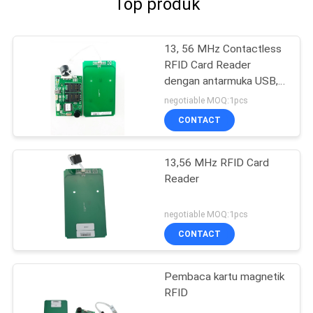
Top produk
13, 56 MHz Contactless
RFID Card Reader
dengan antarmuka USB,
IC Card Reader
negotiable MOQ:1pcs
CONTACT
13,56 MHz RFID Card
Reader
negotiable MOQ:1pcs
CONTACT
Pembaca kartu magnetik
RFID