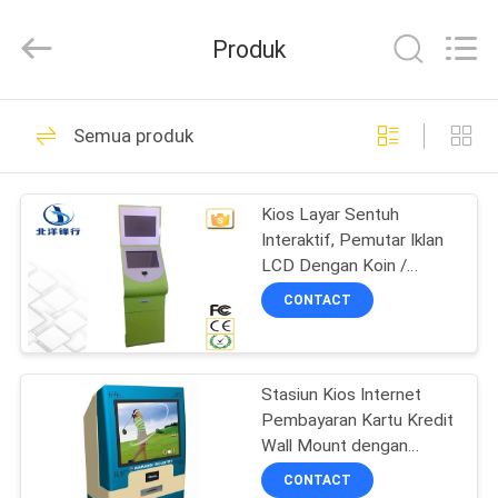
China
Card
Reader
Produk
Online
Market.
All
Rights
Reserved.
RUMAH
59
Semua produk
Pembaca Kartu
PRODUK
Bermotor
Kios Layar Sentuh
Interaktif, Pemutar Iklan
TENTANG
LCD Dengan Koin /
KAMI
Penerima Uang Tunai
CONTACT
43
TUR
Pembaca Kartu
Stasiun Kios Internet
PABRIK
Pembayaran Kartu Kredit
Celup
Wall Mount dengan
KONTROL
Printer Thermal Kertas
CONTACT
Ukuran A4