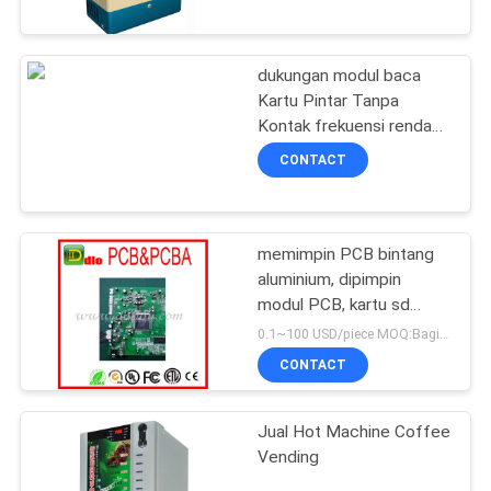
KUALITAS
dukungan modul baca
HUBUNGI
90
Kartu Pintar Tanpa
KAMI
Kontak frekuensi rendah
Pembaca Kartu
EM4200 EM4100
CONTACT
RFID
TK4100 UART
PERMINTAAN
PENAWARAN
memimpin PCB bintang
aluminium, dipimpin
SITEMAP
modul PCB, kartu sd
40
pembaca PCB
0.1~100 USD/piece MOQ:Bagian 1
PRIVACY
Masukkan Pembaca
CONTACT
POLICY
Kartu Magnetik
Jual Hot Machine Coffee
Vending