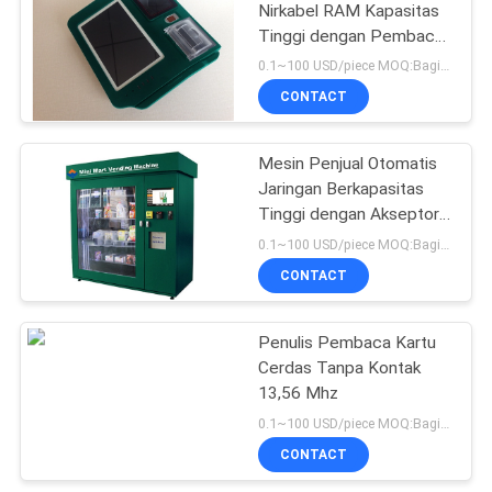
Nirkabel RAM Kapasitas
Tinggi dengan Pembaca
38
Kartu RFID NFC Magcard
0.1~100 USD/piece MOQ:Bagian 1
Pembaca Kartu
CONTACT
Hibrida
Mesin Penjual Otomatis
Jaringan Berkapasitas
Tinggi dengan Akseptor
Koin, Akseptor Uang
0.1~100 USD/piece MOQ:Bagian 1
Kertas, dan Pembaca
CONTACT
Kartu Kredit
42
Penulis Pembaca
Penulis Pembaca Kartu
Cerdas Tanpa Kontak
Kartu IC
13,56 Mhz
0.1~100 USD/piece MOQ:Bagian 1
CONTACT