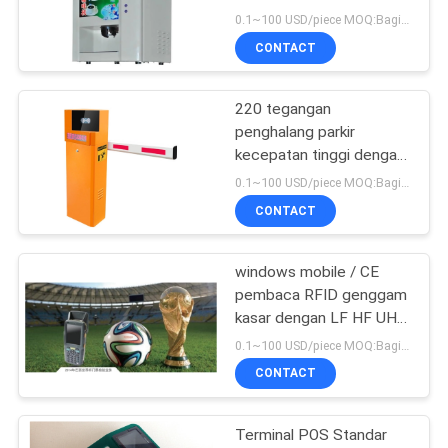
0.1~100 USD/piece MOQ:Bagian 1
CONTACT
65
Pembaca Kartu
220 tegangan
penghalang parkir
ATM
kecepatan tinggi dengan
tampilan yang dipimpin
0.1~100 USD/piece MOQ:Bagian 1
dan pembaca jarak jauh
CONTACT
windows mobile / CE
52
pembaca RFID genggam
kasar dengan LF HF UHF
Pembaca Kartu Kios
NFC opsional
0.1~100 USD/piece MOQ:Bagian 1
CONTACT
Terminal POS Standar