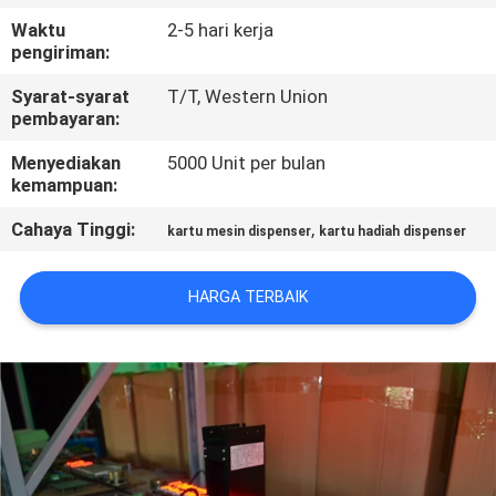
KUALITAS
Waktu
2-5 hari kerja
pengiriman:
HUBUNGI
Syarat-syarat
T/T, Western Union
KAMI
pembayaran:
Menyediakan
5000 Unit per bulan
kemampuan:
PERMINTAAN
PENAWARAN
Cahaya Tinggi:
,
kartu mesin dispenser
kartu hadiah dispenser
SITEMAP
HARGA TERBAIK
PRIVACY
POLICY