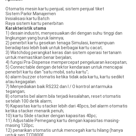
Otomatis mesin kartu penjual, sistem penjual tiket
Sistem Parkir Manajemen
Inisialisasi kartu Batch
Raya sistem kartu penerbitan
Karakteristik utama
1) desain industri, menyesuaikan diri dengan suhu tinggi dan
lingkungan yang buruk lainnya;
2) penerbit kartu gesekan tenaga Simulasi, kemampuan
beradaptasi lebih baik untuk berbagai kartu cacat;
3) Watchdog perangkat keras dan sistem operasi tertanam
untuk memastikan benar berjalan;
4) fungsi Pra-Dispense mempercepat pengeluaran kecepatan;
5) Connectable dengan detektor kendaraan untuk mencapai
penerbit kartu dan "satu mobil, satu kartu";
6) alarm buzzer otomatis ketika tidak ada kartu, kartu sedikit
atau kegagalan.
7) Menyediakan baik RS232 dan I / O kontrol antarmuka
tegangan;
8) otomatis bel alarm bila terjadi kesalahan, reset otomatis
setelah 100 detik alarm;
9) Kapasitas kartu stacker lebih dari 40pcs, bel alarm otomatis
ketika stacker menarik penuh;
10) kartu Slide stacker dengan kapasitas 40pc;
11) Adjustable Pemegang kartu dengan kapasitas masing-
masing 120pc;
12) penarikan otomatis untuk mencegah kartu hilang (hanya
untuk seri TCD800F