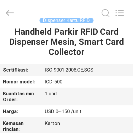
China
Card
Reader
Online
Market.
Dispenser Kartu RFID
All
Rights
Reserved.
Handheld Parkir RFID Card
RUMAH
Dispenser Mesin, Smart Card
PRODUK
Collector
TENTANG
Sertifikasi:
ISO 9001:2008,CE,SGS
KAMI
Nomor model:
ICD-500
Kuantitas min
1 unit
TUR
Order:
PABRIK
Harga:
USD 0~150 /unit
Kemasan
Karton
KONTROL
rincian: