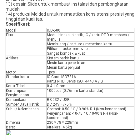
13) desain Slide untuk membuat instalasi dan pembongkaran
mudah;
14) produksi Molded untuk memastikan konsistensi presisi yang
tinggi dan kualitas.
Spesifikasi:
Model
ICD-500
Fitur
Modul bingkai plastik, IC / kartu RFID membaca /
menulis
Membuang / capture / menerima kartu
Pilihan stacker removable
Sangat kompak & kuat
Aplikasi
Sistem parkir kartu
Mesin kartu penerbitan
Mesin kartu penjual
Motor
1pcs
Standar kartu
IC Card: ISO7816
Kartu RFID: Jenis ISO14443 A / B
Kartu Tebal
0.4-1.0mm
Kemampuan
1000pcs (0.76mm kartu standar)
Penyimpanan
Komunikasi
RS-232 / USB
Sumber Daya listrik
DC 24V +/- 5%
Suhu / Kelembaban
Operasi: 0-50 ° C / 0-90% RH (Non-kondensasi)
Penyimpanan: -10-75 ° C / 0-90% RH (Non-
kondensasi)
Dimensi
230 * 78 * 228mm
Berat
Kira-kira. 4.5kg