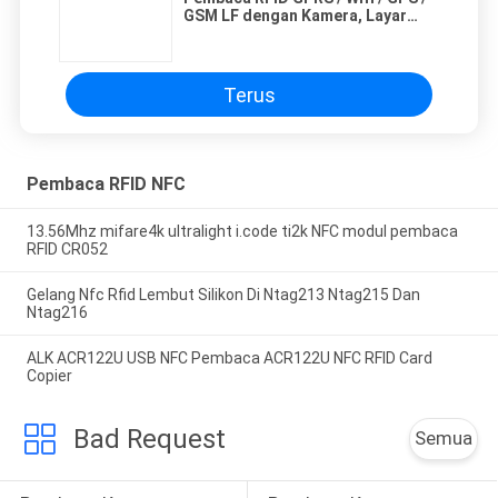
GSM LF dengan Kamera, Layar
Siang Hari Terlihat
Terus
Pembaca RFID NFC
13.56Mhz mifare4k ultralight i.code ti2k NFC modul pembaca
RFID CR052
Gelang Nfc Rfid Lembut Silikon Di Ntag213 Ntag215 Dan
Ntag216
ALK ACR122U USB NFC Pembaca ACR122U NFC RFID Card
Copier
Bad Request
Semua