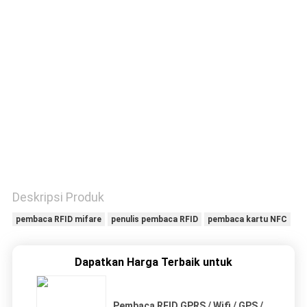
KUALITAS
HUBUNGI
KAMI
PERMINTAAN
PENAWARAN
SITEMAP
Deskripsi Produk
pembaca RFID mifare
penulis pembaca RFID
pembaca kartu NFC
PRIVACY
POLICY
Dapatkan Harga Terbaik untuk
Pembaca RFID GPRS / Wifi / GPS /