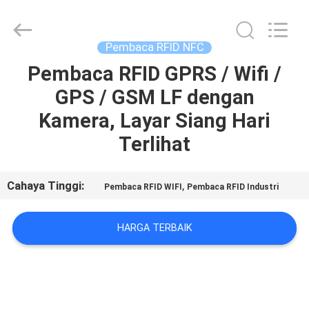
China
Card
Reader
Online
Market.
Pembaca RFID NFC
All
Rights
Reserved.
Pembaca RFID GPRS / Wifi /
RUMAH
GPS / GSM LF dengan
PRODUK
Kamera, Layar Siang Hari
Terlihat
TENTANG
KAMI
Cahaya Tinggi:
,
Pembaca RFID WIFI
Pembaca RFID Industri
TUR
HARGA TERBAIK
PABRIK
KONTROL