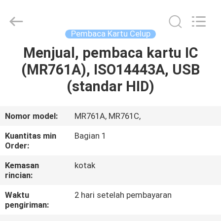
Kartu
Bermotor
pemasok.
Copyright
©
Pembaca Kartu Celup
2022
-
2025
Menjual, pembaca kartu IC
RUMAH
China
Card
(MR761A), ISO14443A, USB
Reader
Online
Market.
PRODUK
(standar HID)
All
Rights
Reserved.
TENTANG
Nomor model:
MR761A, MR761C,
KAMI
Kuantitas min
Bagian 1
Order:
TUR
Kemasan
kotak
rincian:
PABRIK
Waktu
2 hari setelah pembayaran
pengiriman:
KONTROL