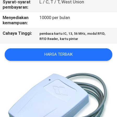
Syarat-syarat
L / C, T / T, West Union
KUALITAS
pembayaran:
Menyediakan
10000 per bulan
HUBUNGI
kemampuan:
KAMI
Cahaya Tinggi:
,
,
,
,
pembaca kartu IC
13
56 MHz
modul RFID
,
RFID Reader
kartu pintar
PERMINTAAN
PENAWARAN
HARGA TERBAIK
SITEMAP
PRIVACY
POLICY