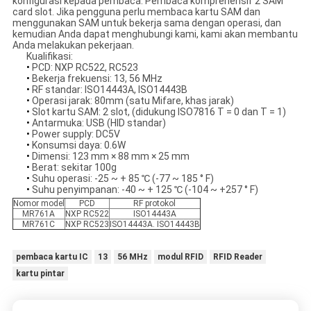
konfigurasi kepada pembaca. Pembaca komprehensif 2 SAM
card slot. Jika pengguna perlu membaca kartu SAM dan
menggunakan SAM untuk bekerja sama dengan operasi, dan
kemudian Anda dapat menghubungi kami, kami akan membantu
Anda melakukan pekerjaan.
Kualifikasi:
•
PCD: NXP RC522, RC523
•
Bekerja frekuensi: 13, 56 MHz
•
RF standar: ISO14443A, ISO14443B
•
Operasi jarak: 80mm (satu Mifare, khas jarak)
•
Slot kartu SAM: 2 slot, (didukung ISO7816 T = 0 dan T = 1)
•
Antarmuka: USB (HID standar)
•
Power supply: DC5V
•
Konsumsi daya: 0.6W
•
Dimensi: 123 mm × 88 mm × 25 mm
•
Berat: sekitar 100g
•
Suhu operasi: -25 ~ + 85 ℃ (-77 ~ 185 ° F)
•
Suhu penyimpanan: -40 ~ + 125 ℃ (-104 ~ +257 ° F)
Nomor model
PCD
RF protokol
MR761A
NXP RC522
ISO14443A
MR761C
NXP RC523
ISO14443A. ISO14443B
pembaca kartu IC
13
56 MHz
modul RFID
RFID Reader
kartu pintar