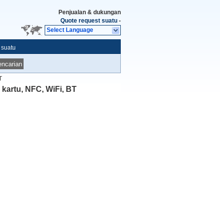
Penjualan & dukungan
Quote request suatu
-
Select Language
 suatu
ncarian
T
kartu, NFC, WiFi, BT