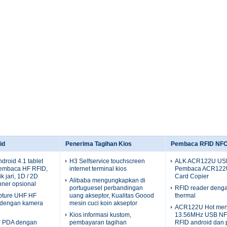
id
Penerima Tagihan Kios
Pembaca RFID NF
droid 4.1 tablet
H3 Selfservice touchscreen
ALK ACR122U US
embaca HF RFID,
internet terminal kios
Pembaca ACR122
 jari, 1D / 2D
Card Copier
Alibaba mengungkapkan di
ner opsional
portuguesel perbandingan
RFID reader denga
apture UHF HF
uang akseptor, Kualitas Goood
thermal
 dengan kamera
mesin cuci koin akseptor
ACR122U Hot men
Kios informasi kustom,
13.56MHz USB NF
or PDA dengan
pembayaran tagihan
RFID android dan 