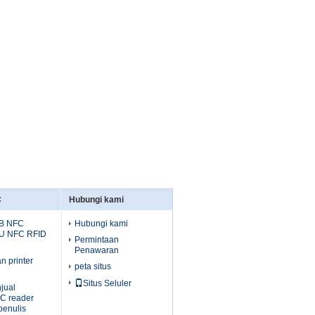
C
Hubungi kami
B NFC
Hubungi kami
U NFC RFID
Permintaan
Penawaran
n printer
peta situs
Situs Seluler
jual
C reader
penulis