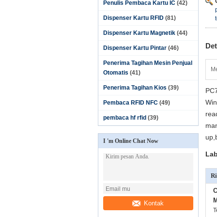
Penulis Pembaca Kartu IC
(42)
Dispenser Kartu RFID
(81)
Dispenser Kartu Magnetik
(44)
Det
Dispenser Kartu Pintar
(46)
Penerima Tagihan Mesin Penjual
Me
Otomatis
(41)
Penerima Tagihan Kios
(39)
PC7
Win
Pembaca RFID NFC
(49)
rea
pembaca hf rfid
(39)
man
up,
I 'm Online Chat Now
Lab
Ri
C
M
Kontak
T