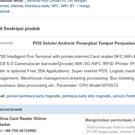
Gambar besar :
Terminal Pos Cerdas PC700 dengan
printer, internet, Pembaca kartu, NFC, WiFi, BT
Harga
terbaik
il Deskripsi produk
POS Seluler Android
Perangkat Tempat Penjualan
nyoroti:
,
00 Intelligent Pos Terminal with printer,internet,Card reader,NFC,WiFi
CE 6.0 Camera(scan barcode/Qrcode) Wifi /3G /NFC /RFID /Printer /
der is optional Free SDk Applications: Super market POS, Logistic tra
agement, Warehouse management,ticketing processing, Bus ticketing 
business data processing etc. Parameter: CPU Model MT6572
,
,
el:
penulis pembaca kartu magnetik
pembaca kartu strip magnetik
penulis Pemb
ncian kontak
hina Card Reader Online
Mengirimkan permintaan 
arket
el:
+86-755-26710992