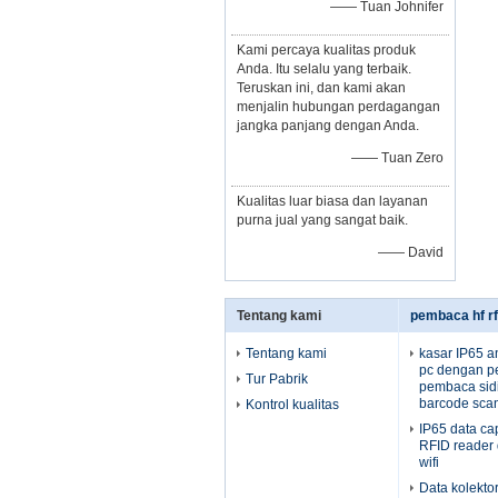
—— Tuan Johnifer
Kami percaya kualitas produk
Anda. Itu selalu yang terbaik.
Teruskan ini, dan kami akan
menjalin hubungan perdagangan
jangka panjang dengan Anda.
—— Tuan Zero
Kualitas luar biasa dan layanan
purna jual yang sangat baik.
—— David
Tentang kami
pembaca hf rf
Tentang kami
kasar IP65 an
pc dengan p
Tur Pabrik
pembaca sidik
barcode scan
Kontrol kualitas
IP65 data c
RFID reader
wifi
Data kolekt