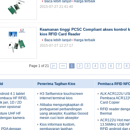
Baca lebih lanjut
Harga terbaik
2015-07-27 21:41:40
Keamanan tinggi PCSC Compliant akses kontrol 
kios RFID Card Reader
Baca lebih lanjut
Harga terbaik
2015-07-27 12:27:17
Page 1 of 21
|<
<<
1
2
3
4
5
6
7
8
id
Penerima Tagihan Kios
Pembaca RFID NF
droid 4.1 tablet
H3 Selfservice touchscreen
ALK ACR122U US
embaca HF RFID,
internet terminal kios
Pembaca ACR122
 jari, 1D / 2D
Card Copier
Alibaba mengungkapkan di
ner opsional
portuguesel perbandingan
RFID reader denga
apture UHF HF
uang akseptor, Kualitas Goood
thermal
 dengan kamera
mesin cuci koin akseptor
ACR122U Hot men
Kios informasi kustom,
13.56MHz USB NF
or PDA dengan
pembayaran tagihan
RFID android dan 