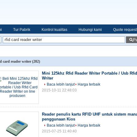
i
Tur Pabrik
Kontrol kualitas
Hubungi kami
Quote request
Pe
id card reader writer
(202)
Mini 125khz Rfid Reader Writer Portable / Usb Rfi
Writer
Baca lebih lanjut
Harga terbaik
2015-10-11 22:48:03
Reader penulis kartu RFID UHF untuk sistem mana
penggunaan Kios
Baca lebih lanjut
Harga terbaik
2015-07-25 11:40:40