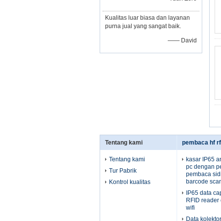
Kualitas luar biasa dan layanan
purna jual yang sangat baik.
—— David
Tentang kami
pembaca hf rf
Tentang kami
kasar IP65 an
pc dengan p
Tur Pabrik
pembaca sidik
barcode scan
Kontrol kualitas
IP65 data c
RFID reader
wifi
Data kolekt