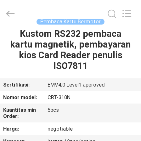
Kartu
Bermotor
supplier.
Copyright
©
Pembaca Kartu Bermotor
2022
-
2025
Kustom RS232 pembaca
RUMAH
China
Card
kartu magnetik, pembayaran
Reader
Online
Market.
PRODUK
kios Card Reader penulis
All
Rights
Reserved.
ISO7811
TENTANG
KAMI
Sertifikasi:
EMV4.0 Level1 approved
Nomor model:
CRT-310N
TUR
Kuantitas min
5pcs
PABRIK
Order:
Harga:
negotiable
KONTROL