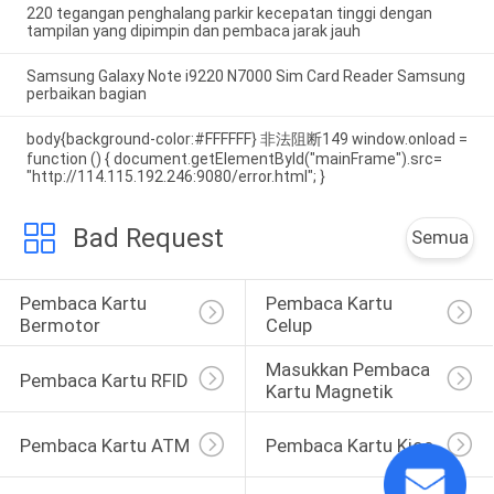
220 tegangan penghalang parkir kecepatan tinggi dengan
tampilan yang dipimpin dan pembaca jarak jauh
Samsung Galaxy Note i9220 N7000 Sim Card Reader Samsung
perbaikan bagian
body{background-color:#FFFFFF} 非法阻断149 window.onload =
function () { document.getElementById("mainFrame").src=
"http://114.115.192.246:9080/error.html"; }
Bad Request
Semua
Pembaca Kartu 
Pembaca Kartu 
Bermotor
Celup
Masukkan Pembaca 
Pembaca Kartu RFID
Kartu Magnetik
Pembaca Kartu ATM
Pembaca Kartu Kios