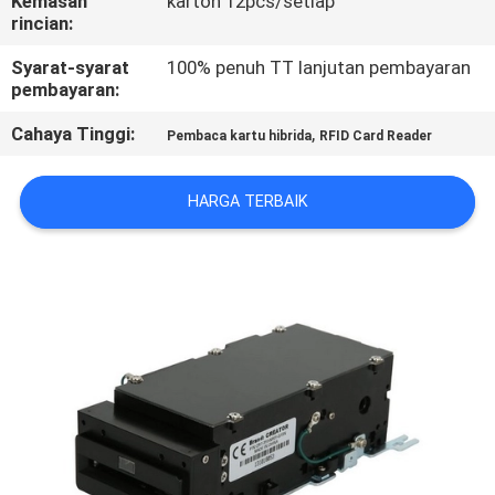
Kemasan
karton 12pcs/setiap
KUALITAS
rincian:
Syarat-syarat
100% penuh TT lanjutan pembayaran
HUBUNGI
pembayaran:
KAMI
Cahaya Tinggi:
,
Pembaca kartu hibrida
RFID Card Reader
PERMINTAAN
HARGA TERBAIK
PENAWARAN
SITEMAP
PRIVACY
POLICY