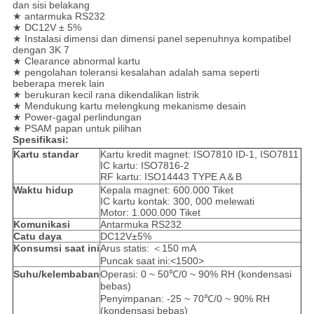
dan sisi belakang
★ antarmuka RS232
★ DC12V ± 5%
★ Instalasi dimensi dan dimensi panel sepenuhnya kompatibel
dengan 3K 7
★ Clearance abnormal kartu
★ pengolahan toleransi kesalahan adalah sama seperti
beberapa merek lain
★ berukuran kecil rana dikendalikan listrik
★ Mendukung kartu melengkung mekanisme desain
★ Power-gagal perlindungan
★ PSAM papan untuk pilihan
Spesifikasi:
Kartu standar
Kartu kredit magnet: ISO7810 ID-1, ISO7811
IC kartu: ISO7816-2
RF kartu: ISO14443 TYPE A＆B
Waktu hidup
Kepala magnet: 600.000 Tiket
IC kartu kontak: 300, 000 melewati
Motor: 1.000.000 Tiket
Komunikasi
Antarmuka RS232
Catu daya
DC12V±5%
Konsumsi saat ini
Arus statis: ＜150 mA
Puncak saat ini:<1500>
Suhu/kelembaban
Operasi: 0 ~ 50℃/0 ~ 90% RH (kondensasi
bebas)
Penyimpanan: -25 ~ 70℃/0 ~ 90% RH
(kondensasi bebas)