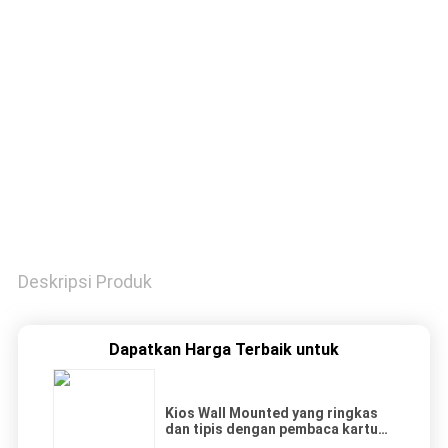
KUALITAS
HUBUNGI
KAMI
PERMINTAAN
PENAWARAN
Deskripsi Produk
Dapatkan Harga Terbaik untuk
Kios Wall Mounted yang ringkas
dan tipis dengan pembaca kartu
dan fungsi printer untuk bank /