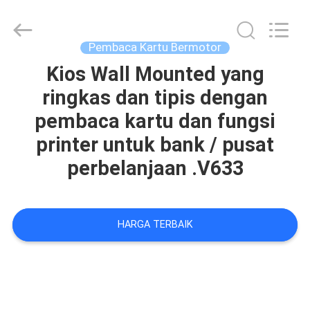
Kartu
Bermotor
pemasok.
Copyright
©
Pembaca Kartu Bermotor
2022
-
2025
Kios Wall Mounted yang
RUMAH
motorizedcardreader.com.
All
ringkas dan tipis dengan
Rights
Reserved.
PRODUK
pembaca kartu dan fungsi
printer untuk bank / pusat
TENTANG
perbelanjaan .V633
KAMI
TUR
HARGA TERBAIK
PABRIK
KONTROL