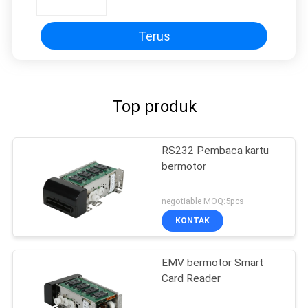
pusat perbelanjaan .V633
Terus
Top produk
RS232 Pembaca kartu
bermotor
negotiable MOQ:5pcs
KONTAK
EMV bermotor Smart
Card Reader