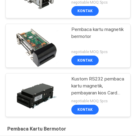
negotiable MOQ:5pcs
KONTAK
Pembaca kartu magnetik
bermotor
negotiable MOQ:5pcs
KONTAK
Kustom RS232 pembaca
kartu magnetik,
pembayaran kios Card
Reader penulis ISO7811
negotiable MOQ:5pcs
KONTAK
Pembaca Kartu Bermotor