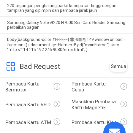
220 tegangan penghalang parkir kecepatan tinggi dengan
tampilan yang dipimpin dan pembaca jarak jauh
Samsung Galaxy Note i9220 N7000 Sim Card Reader Samsung
perbaikan bagian
body{background-color:#FFFFFF} 非法阻断149 window.onload =
function () { document.getElementById("mainFrame").src=
"http://114.115.192.246:9080/error.html"; }
Bad Request
Semua
Pembaca Kartu 
Pembaca Kartu 
Bermotor
Celup
Masukkan Pembaca 
Pembaca Kartu RFID
Kartu Magnetik
Pembaca Kartu ATM
Pembaca Kartu Kios