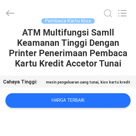
Kartu
Bermotor
pemasok.
Copyright
©
Pembaca Kartu Kios
2022
-
2025
ATM Multifungsi Samll
RUMAH
motorizedcardreader.com.
All
Keamanan Tinggi Dengan
Rights
Reserved.
PRODUK
Printer Penerimaan Pembaca
Kartu Kredit Accetor Tunai
TENTANG
KAMI
Cahaya Tinggi:
,
mesin pengeluaran uang tunai
kios kartu kredit
TUR
HARGA TERBAIK
PABRIK
KONTROL