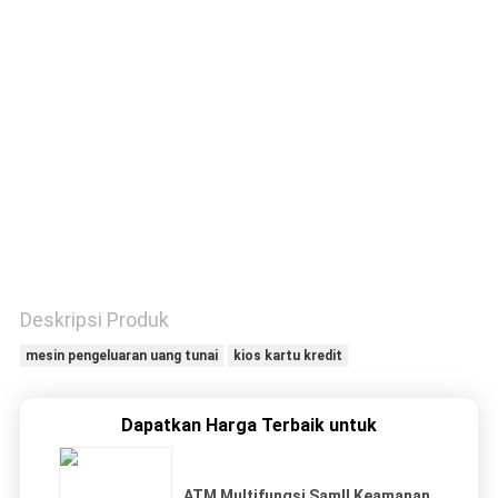
KUALITAS
HUBUNGI
KAMI
PERMINTAAN
PENAWARAN
Deskripsi Produk
mesin pengeluaran uang tunai
kios kartu kredit
Dapatkan Harga Terbaik untuk
ATM Multifungsi Samll Keamanan