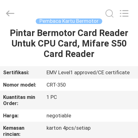
China
Card
Reader
Online
Market.
Pembaca Kartu Bermotor
All
Rights
Reserved.
Pintar Bermotor Card Reader
RUMAH
Untuk CPU Card, Mifare S50
PRODUK
Card Reader
TENTANG
Sertifikasi:
EMV Level1 approved/CE certificate
KAMI
Nomor model:
CRT-350
Kuantitas min
1 PC
TUR
Order:
PABRIK
Harga:
negotiable
Kemasan
karton 4pcs/setiap
KONTROL
rincian: