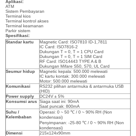
Aplikasi:
ATM
Sistem Pembayaran
Terminal kios
Terminal kontrol akses
Terminal keamanan
Parkir sistem
Spesifikasi:
Standar kartu
Magnetic Card: ISO7810 ID-1,7811
IC Card: ISO7816-2
Dukungan T = 0, T = 1 CPU Card
Dukungan T = 0, T = 1 SIM Card
RF Card: ISO14443 TYPE A & B
Dukungan Mifare S50, S70, UL Card
Seumur hidup
Magnetic kepala: 500.000 melewati
IC kartu kontak: 300.000 melewati
Motor: 500.000 melewati
Komunikasi
RS232 pilihan antarmuka & antarmuka USB
(HID)
Power supply
DC24V ± 5%
Konsumsi arus
Siaga saat ini: 90mA
Saat puncak: 800mA
Suhu /
Operasi: 0 ~ 50 ℃ / 0 ~ 90% RH (Non
Kelembaban
kondensasi)
Penyimpanan: -25-80 ℃ / 0 ~ 90% RH (Non
kondensasi)
Dimensi
215x124x90mm