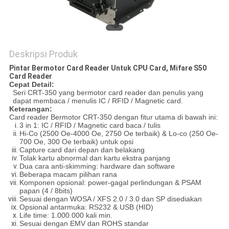
Deskripsi Produk
Pintar Bermotor Card Reader Untuk CPU Card, Mifare S50
Card Reader
Cepat Detail:
Seri CRT-350 yang bermotor card reader dan penulis yang
dapat membaca / menulis IC / RFID / Magnetic card.
Keterangan:
Card reader Bermotor CRT-350 dengan fitur utama di bawah ini:
3 in 1: IC / RFID / Magnetic card baca / tulis
Hi-Co (2500 Oe-4000 Oe, 2750 Oe terbaik) & Lo-co (250 Oe-
700 Oe, 300 Oe terbaik) untuk opsi
Capture card dari depan dan belakang
Tolak kartu abnormal dan kartu ekstra panjang
Dua cara anti-skimming: hardware dan software
Beberapa macam pilihan rana
Komponen opsional: power-gagal perlindungan & PSAM
papan (4 / 8bits)
Sesuai dengan WOSA / XFS 2.0 / 3.0 dan SP disediakan
Opsional antarmuka: RS232 & USB (HID)
Life time: 1.000.000 kali min.
Sesuai dengan EMV dan ROHS standar