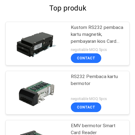
Top produk
Kustom RS232 pembaca
kartu magnetik,
pembayaran kios Card
Reader penulis ISO7811
negotiable MOQ:5pcs
CONTACT
RS232 Pembaca kartu
bermotor
negotiable MOQ:5pcs
CONTACT
EMV bermotor Smart
Card Reader