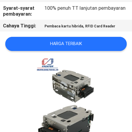
KUALITAS
Syarat-syarat
100% penuh TT lanjutan pembayaran
pembayaran:
HUBUNGI
Cahaya Tinggi:
,
Pembaca kartu hibrida
RFID Card Reader
KAMI
HARGA TERBAIK
PERMINTAAN
PENAWARAN
SITEMAP
PRIVACY
POLICY