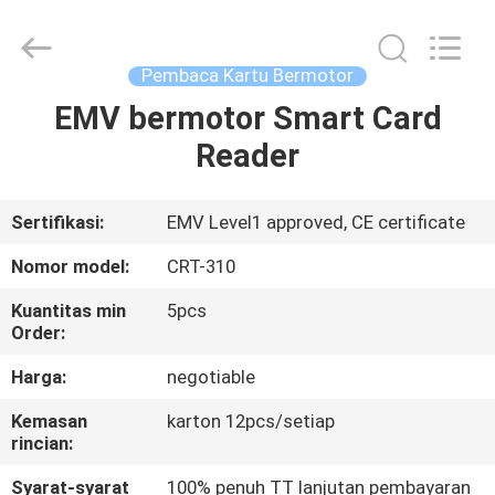
China
Card
Reader
Online
Market.
Pembaca Kartu Bermotor
All
Rights
Reserved.
EMV bermotor Smart Card
RUMAH
Reader
PRODUK
Sertifikasi:
EMV Level1 approved, CE certificate
TENTANG
Nomor model:
CRT-310
KAMI
Kuantitas min
5pcs
Order:
TUR
Harga:
negotiable
PABRIK
Kemasan
karton 12pcs/setiap
rincian:
KONTROL
Syarat-syarat
100% penuh TT lanjutan pembayaran