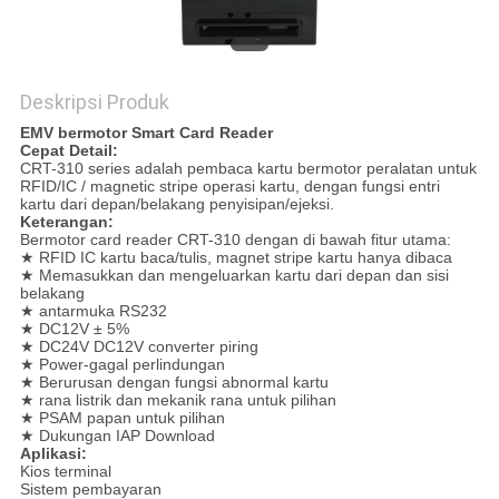
Deskripsi Produk
EMV bermotor Smart Card Reader
Cepat Detail:
CRT-310 series adalah pembaca kartu bermotor peralatan untuk
RFID/IC / magnetic stripe operasi kartu, dengan fungsi entri
kartu dari depan/belakang penyisipan/ejeksi.
Keterangan:
Bermotor card reader CRT-310 dengan di bawah fitur utama:
★ RFID IC kartu baca/tulis, magnet stripe kartu hanya dibaca
★ Memasukkan dan mengeluarkan kartu dari depan dan sisi
belakang
★ antarmuka RS232
★ DC12V ± 5%
★ DC24V DC12V converter piring
★ Power-gagal perlindungan
★ Berurusan dengan fungsi abnormal kartu
★ rana listrik dan mekanik rana untuk pilihan
★ PSAM papan untuk pilihan
★ Dukungan IAP Download
Aplikasi:
Kios terminal
Sistem pembayaran