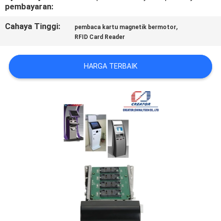
KUALITAS
pembayaran:
Cahaya Tinggi:
,
pembaca kartu magnetik bermotor
HUBUNGI
RFID Card Reader
KAMI
HARGA TERBAIK
PERMINTAAN
PENAWARAN
SITEMAP
PRIVACY
POLICY