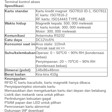
Terminal kontrol akses
Spesifikasi:
Kartu standar
Kartu kredit magnet: ISO7810 ID-1, ISO7811
IC kartu: ISO7816-2
RF kartu: ISO14443 TYPE A&B
Waktu hidup
Magnetik kepala: 500, 000 melewati
IC kartu kontak: 300, 000 melewati
Motor: 300, 000 melewati
Komunikasi
Antarmuka RS232
Catu daya
DC12V±5%
Konsumsi saat ini
Arus statis: 110mA
Puncak saat ini:<>
Suhu/kelembaban
Operasi: 0 ~ 50℃/0 ~ 90% RH (kondensasi
bebas)
Penyimpanan:-20 ~ 70℃/0 ~ 90% RH
(kondensasi bebas)
Dimensi (pxlxt)
148x86x48mm
Berat badan
Kira-kira 410g
Keunggulan:
RFID IC kartu baca/tulis, kartu magnetik hanya dibaca.
Penyisipan/ejeksi otomatis kartu
Memasukkan dan mengeluarkan kartu dari depan dan belakang
Listrik dan mekanik rana untuk pilihan
Perlindungan kekuatan-gagal
PSAM papan dan LED untuk pilihan
Pemrosesan kartu abnormal
Dukungan IAP download