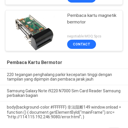
Pembaca kartu magnetik
bermotor
negotiable MOQ:5pcs
CONTACT
Pembaca Kartu Bermotor
220 tegangan penghalang parkir kecepatan tinggi dengan
tampilan yang dipimpin dan pembaca jarak jauh
Samsung Galaxy Note i9220 N7000 Sim Card Reader Samsung
perbaikan bagian
body{background-color:#FFFFFF} 非法阻断149 window.onload =
function () { document.getElementById("mainFrame").src=
"http://114.115.192.246:9080/error.html"; }