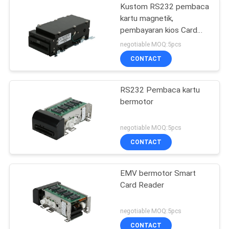
Kustom RS232 pembaca
kartu magnetik,
pembayaran kios Card
Reader penulis ISO7811
negotiable MOQ:5pcs
CONTACT
RS232 Pembaca kartu
bermotor
negotiable MOQ:5pcs
CONTACT
EMV bermotor Smart
Card Reader
negotiable MOQ:5pcs
CONTACT