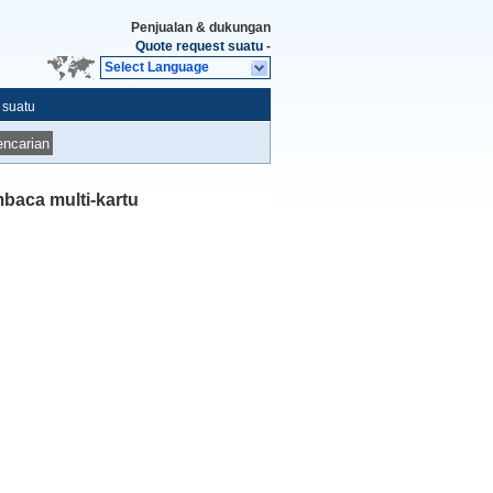
Penjualan & dukungan
Quote request suatu
-
Select Language
 suatu
ncarian
baca multi-kartu