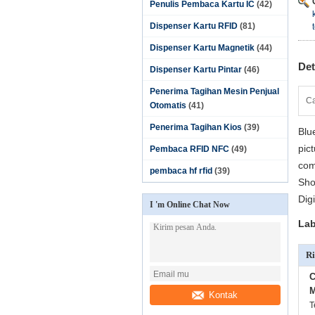
Penulis Pembaca Kartu IC
(42)
Dispenser Kartu RFID
(81)
Dispenser Kartu Magnetik
(44)
Det
Dispenser Kartu Pintar
(46)
Penerima Tagihan Mesin Penjual
Ca
Otomatis
(41)
Penerima Tagihan Kios
(39)
Blu
pic
Pembaca RFID NFC
(49)
com
pembaca hf rfid
(39)
Sho
Dig
I 'm Online Chat Now
Lab
Ri
C
M
Kontak
T