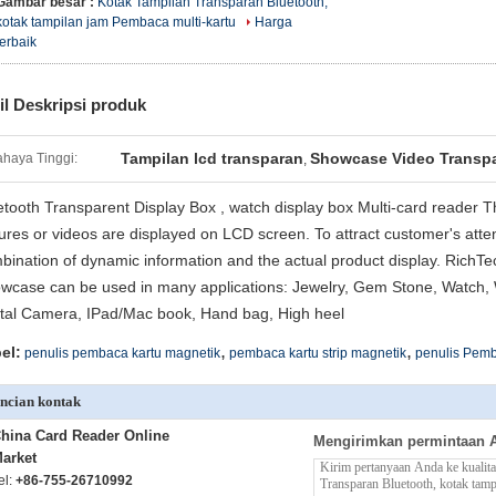
Gambar besar :
Kotak Tampilan Transparan Bluetooth,
kotak tampilan jam Pembaca multi-kartu
Harga
terbaik
il Deskripsi produk
Tampilan lcd transparan
Showcase Video Transp
haya Tinggi:
,
etooth Transparent Display Box , watch display box Multi-card reader Th
tures or videos are displayed on LCD screen. To attract customer's atte
bination of dynamic information and the actual product display. RichTe
wcase can be used in many applications: Jewelry, Gem Stone, Watch, W
ital Camera, IPad/Mac book, Hand bag, High heel
,
,
el:
penulis pembaca kartu magnetik
pembaca kartu strip magnetik
penulis Pemb
ncian kontak
hina Card Reader Online
Mengirimkan permintaan 
arket
el:
+86-755-26710992