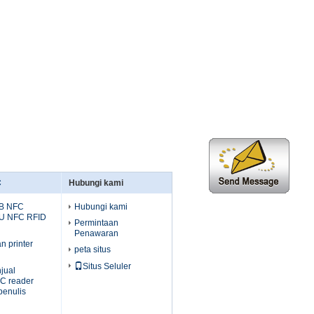
C
Hubungi kami
B NFC
Hubungi kami
U NFC RFID
Permintaan
Penawaran
n printer
peta situs
Situs Seluler
jual
C reader
penulis