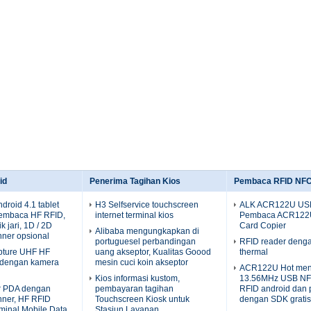
id
Penerima Tagihan Kios
Pembaca RFID NF
droid 4.1 tablet
H3 Selfservice touchscreen
ALK ACR122U US
embaca HF RFID,
internet terminal kios
Pembaca ACR122
 jari, 1D / 2D
Card Copier
Alibaba mengungkapkan di
ner opsional
portuguesel perbandingan
RFID reader denga
apture UHF HF
uang akseptor, Kualitas Goood
thermal
 dengan kamera
mesin cuci koin akseptor
ACR122U Hot men
Kios informasi kustom,
13.56MHz USB NF
or PDA dengan
pembayaran tagihan
RFID android dan 
nner, HF RFID
Touchscreen Kiosk untuk
dengan SDK gratis
rminal Mobile Data
Stasiun Layanan