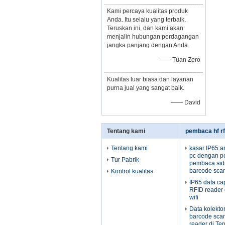
Kami percaya kualitas produk
Anda. Itu selalu yang terbaik.
Teruskan ini, dan kami akan
menjalin hubungan perdagangan
jangka panjang dengan Anda.
—— Tuan Zero
Kualitas luar biasa dan layanan
purna jual yang sangat baik.
—— David
Tentang kami
pembaca hf rf
Tentang kami
kasar IP65 an
pc dengan p
Tur Pabrik
pembaca sidik
barcode scan
Kontrol kualitas
IP65 data c
RFID reader
wifi
Data kolekt
barcode sca
reader di Te