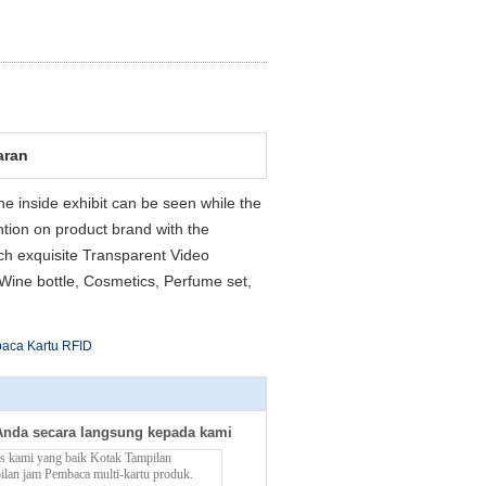
aran
e inside exhibit can be seen while the
ntion on product brand with the
ch exquisite Transparent Video
ine bottle, Cosmetics, Perfume set,
aca Kartu RFID
Anda secara langsung kepada kami